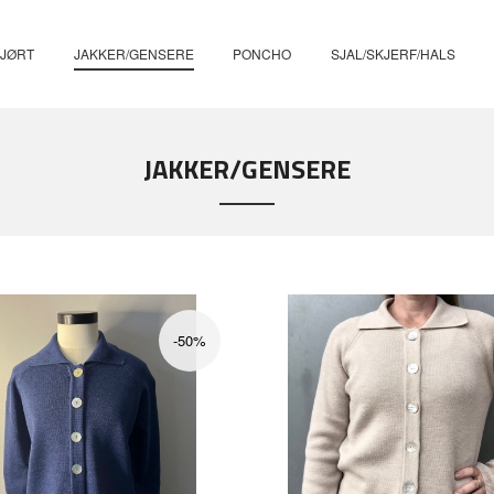
KJØRT
JAKKER/GENSERE
PONCHO
SJAL/SKJERF/HALS
JAKKER/GENSERE
-50%