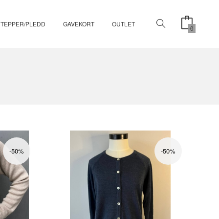
TEPPER/PLEDD
GAVEKORT
OUTLET
0
-50%
-50%