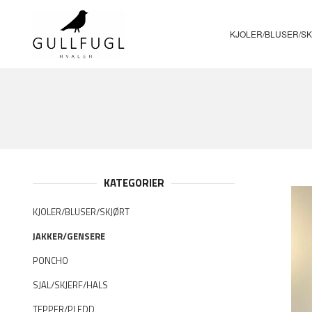
Gå
Lukk
PRODUKTER
til
innholdet
KJOLER/BLUSER/S
KATEGORIER
KJOLER/BLUSER/SKJØRT
JAKKER/GENSERE
PONCHO
SJAL/SKJERF/HALS
TEPPER/PLEDD