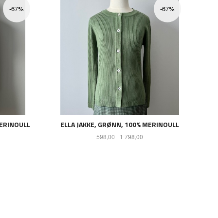
-67%
-67%
MERINOULL
ELLA JAKKE, GRØNN, 100% MERINOULL
batt
Tilbud
Rabatt
598,00
1 798,00
LES MER