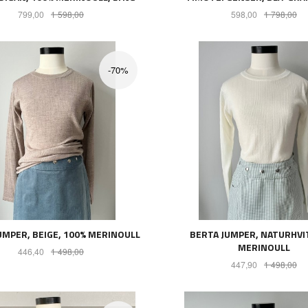
Tilbud
Rabatt
Tilbud
Ra
799,00
1 598,00
598,00
1 798,00
LES MER
LES MER
-70%
UMPER, BEIGE, 100% MERINOULL
BERTA JUMPER, NATURHVIT
MERINOULL
Tilbud
Rabatt
446,40
1 498,00
Tilbud
Ra
447,90
1 498,00
LES MER
LES MER