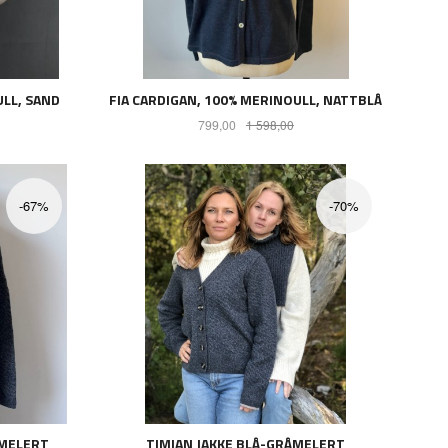
ULL, SAND
FIA CARDIGAN, 100% MERINOULL, NATTBLÅ
batt
Tilbud
Rabatt
799,00
1 598,00
LES MER
-67%
-70%
ÅMELERT
TIMIAN JAKKE BLÅ-GRÅMELERT