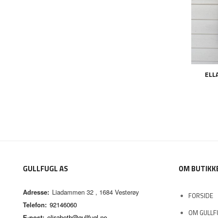
ELL
GULLFUGL AS
OM BUTIKK
Adresse:
Liadammen 32 , 1684 Vesterøy
FORSIDE
Telefon:
92146060
OM GULLF
E-post:
elisabeth@gullfugl.no