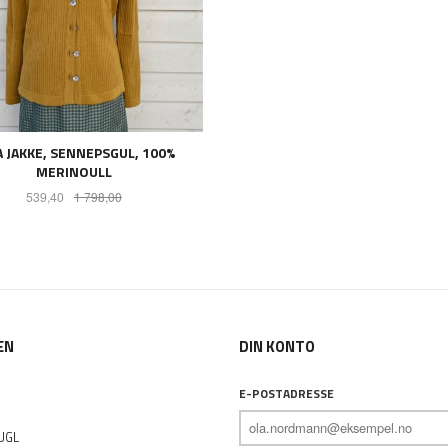
A JAKKE, SENNEPSGUL, 100%
MERINOULL
Tilbud
Rabatt
539,40
1 798,00
LES MER
EN
DIN KONTO
E-POSTADRESSE
UGL