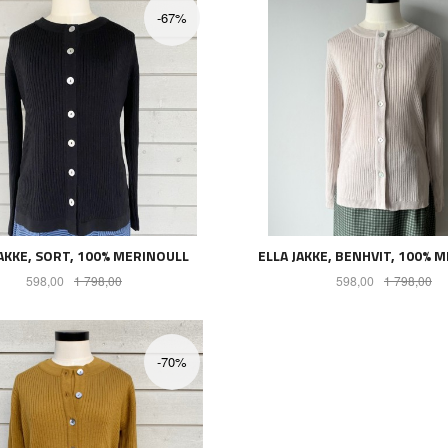
-67%
JAKKE, SORT, 100% MERINOULL
ELLA JAKKE, BENHVIT, 100% 
Tilbud
Rabatt
Tilbud
Ra
598,00
1 798,00
598,00
1 798,00
LES MER
LES MER
-70%