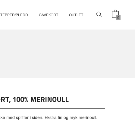
TEPPER/PLEDD
GAVEKORT
OUTLET
0
SORT, 100% MERINOULL
akke med splitter i siden. Ekstra fin og myk merinoull.