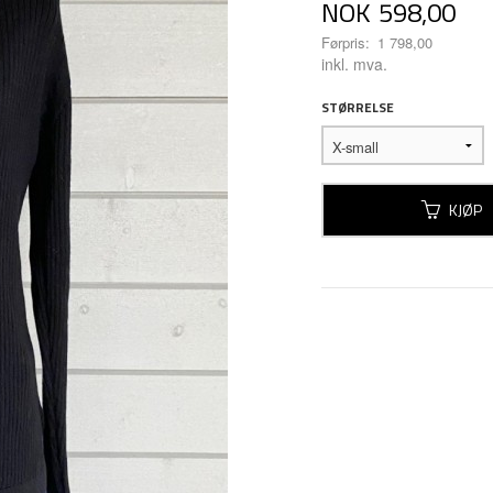
Tilbud
NOK
598,00
Førpris:
1 798,00
Rabatt
inkl. mva.
STØRRELSE
KJØP