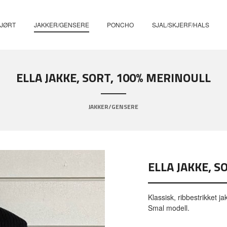
KJØRT
JAKKER/GENSERE
PONCHO
SJAL/SKJERF/HALS
ELLA JAKKE, SORT, 100% MERINOULL
JAKKER/GENSERE
ELLA JAKKE, 
Klassisk, ribbestrikket j
Smal modell.