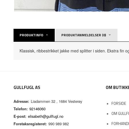
PRODUKTINFO
PRODUKTANMELDELSER (0)
Klassisk, ribbestrikket jakke med splitter i siden. Ekstra fin
GULLFUGL AS
OM BUTIKK
Adresse:
Liadammen 32 , 1684 Vesterøy
FORSIDE
Telefon:
92146060
OM GULLF
E-post:
elisabeth@gullfugl.no
FORHAND
Foretaksregisteret:
990 989 982