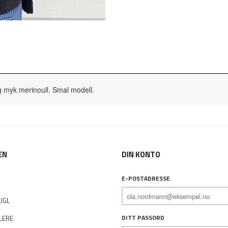
 og myk merinoull. Smal modell.
EN
DIN KONTO
E-POSTADRESSE
UGL
DITT PASSORD
LERE