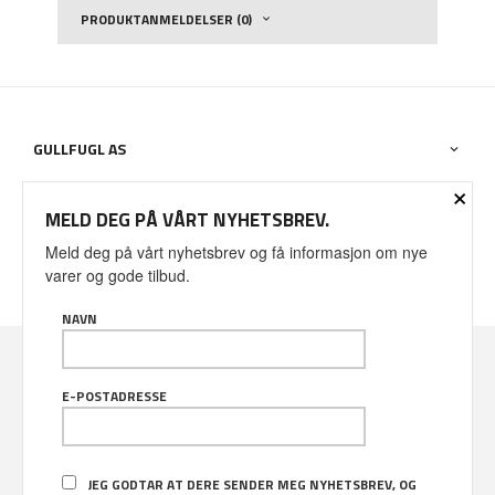
PRODUKTANMELDELSER (0)
GULLFUGL AS
×
OM BUTIKKEN
MELD DEG PÅ VÅRT NYHETSBREV.
Meld deg på vårt nyhetsbrev og få informasjon om nye
DIN KONTO
varer og gode tilbud.
NAVN
Valuta
: NOK
E-POSTADRESSE
FRAKT
KJØPSBETINGELSER
SIKKERHET OG PERSONVERN
NYHETSBREV
JEG GODTAR AT DERE SENDER MEG NYHETSBREV, OG