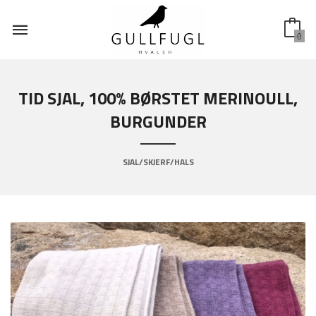
Gå
til
innholdet
0
TID SJAL, 100% BØRSTET MERINOULL,
BURGUNDER
SJAL/SKJERF/HALS