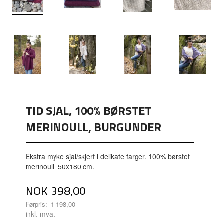
TID SJAL, 100% BØRSTET
MERINOULL, BURGUNDER
Ekstra myke sjal/skjerf i delikate farger. 100% børstet
merinoull. 50x180 cm.
Tilbud
NOK
398,00
Førpris:
1 198,00
Rabatt
inkl. mva.