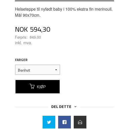
Helseteppe til nyfødt baby i 100% ekstra fin merinoull.
Mål 90x70cm.
Tilbud
NOK
594,30
Førpris:
849,00
Rabatt
inkl. mva.
FARGER
KJØP
DEL DETTE