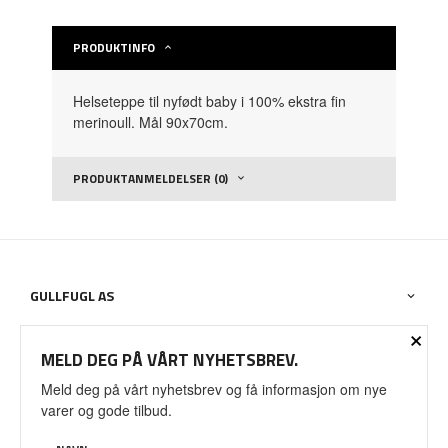
PRODUKTINFO
Helseteppe til nyfødt baby i 100% ekstra fin
merinoull. Mål 90x70cm.
PRODUKTANMELDELSER (0)
GULLFUGL AS
×
OM BUTIKKEN
MELD DEG PÅ VÅRT NYHETSBREV.
Meld deg på vårt nyhetsbrev og få informasjon om nye
DIN KONTO
varer og gode tilbud.