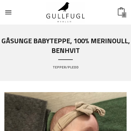
Gå
til
innholdet
0
GÅSUNGE BABYTEPPE, 100% MERINOULL,
BENHVIT
TEPPER/PLEDD